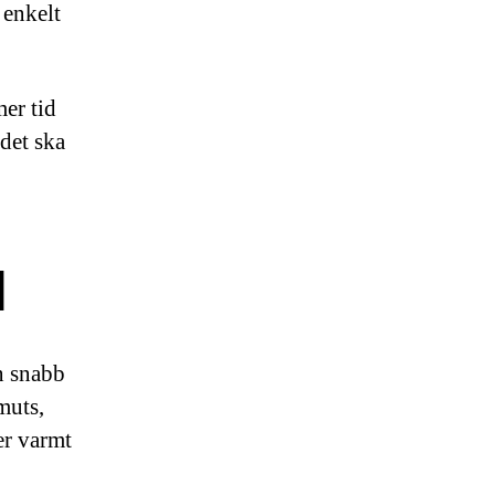
 enkelt
mer tid
 det ska
d
n snabb
muts,
er varmt