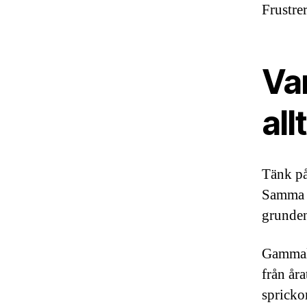
Frustre
Va
allt
Tänk på
Samma p
grunden
Gammalt
från år
spricko