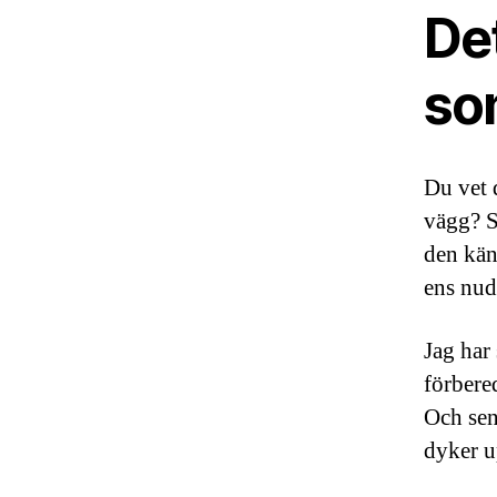
Det
so
Du vet 
vägg? S
den kän
ens nud
Jag har
förbere
Och sen
dyker u