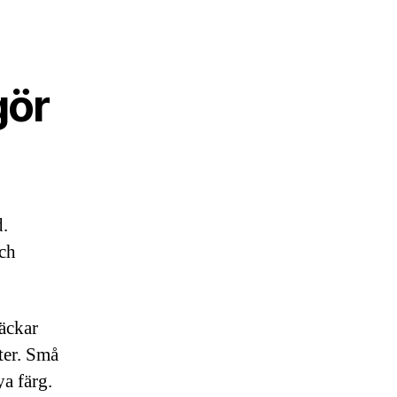
gör
d.
Och
läckar
ter. Små
ya färg.