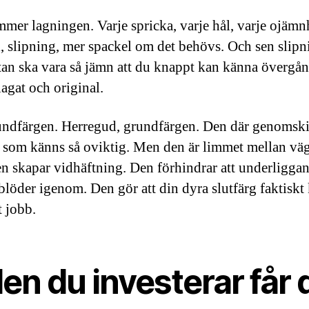
mer lagningen. Varje spricka, varje hål, varje ojämn
, slipning, mer spackel om det behövs. Och sen slipn
tan ska vara så jämn att du knappt kan känna övergå
lagat och original.
ndfärgen. Herregud, grundfärgen. Den där genomski
 som känns så oviktig. Men den är limmet mellan vä
en skapar vidhäftning. Den förhindrar att underligga
 blöder igenom. Den gör att din dyra slutfärg faktiskt
t jobb.
en du investerar får 