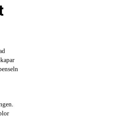
t
ad
skapar
 penseln
ingen.
blor