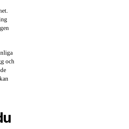
het.
ing
ngen
nliga
gg och
nde
 kan
du