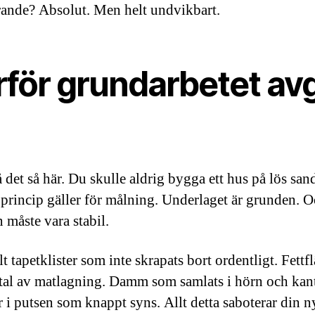
rande? Absolut. Men helt undvikbart.
rför grundarbetet av
 det så här. Du skulle aldrig bygga ett hus på lös san
rincip gäller för målning. Underlaget är grunden. 
 måste vara stabil.
 tapetklister som inte skrapats bort ordentligt. Fettf
atal av matlagning. Damm som samlats i hörn och kan
r i putsen som knappt syns. Allt detta saboterar din n