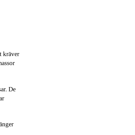
t kräver
massor
sar. De
ar
hänger