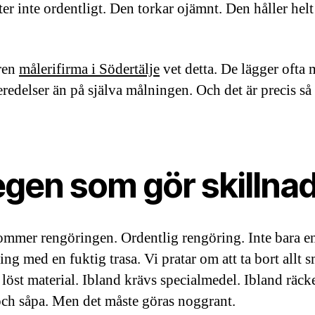
er inte ordentligt. Den torkar ojämnt. Den håller helt
ren
målerifirma i Södertälje
vet detta. De lägger ofta 
eredelser än på själva målningen. Och det är precis så
egen som gör skillna
ommer rengöringen. Ordentlig rengöring. Inte bara e
ng med en fuktig trasa. Vi pratar om att ta bort allt s
h löst material. Ibland krävs specialmedel. Ibland räck
och såpa. Men det måste göras noggrant.