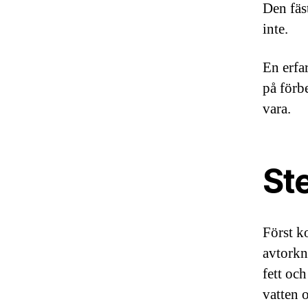
Den fäst
inte.
En erfa
på förb
vara.
St
Först k
avtorkni
fett oc
vatten 