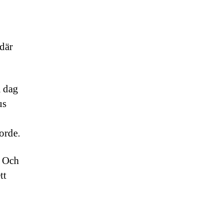
 där
a dag
us
orde.
. Och
tt