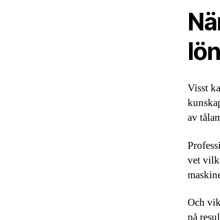
När
lön
Visst k
kunskap
av tåla
Profess
vet vil
maskine
Och vikt
på resul