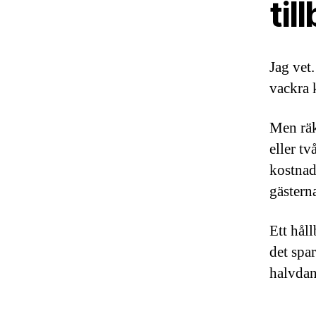
til
Jag vet
vackra 
Men räk
eller tv
kostnad
gästern
Ett håll
det spar
halvdan