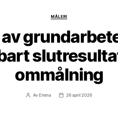
Kategorier
MÅLERI
 av grundarbete 
bart slutresulta
ommålning
Av
Emma
26 april 2026
Inläggsförfattare
Inläggsdatum