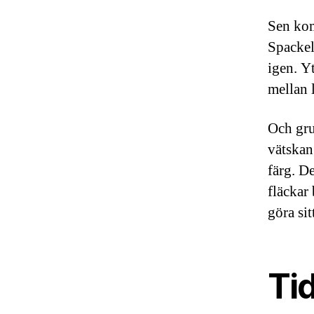
Sen kom
Spackel
igen. Y
mellan 
Och gru
vätskan
färg. D
fläckar
göra sit
Tid