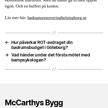
ekonomisk mardröm. Men du måste gå in med öppna
ögon. Och en buffert på kontot.
Läs mer här:
badrumsrenoveringhelsingborg.se
←
Hur påverkar ROT-avdraget din
badrumsbudget i Göteborg?
→
Vad händer under det första mötet med
barnpsykologen?
McCarthys Bygg