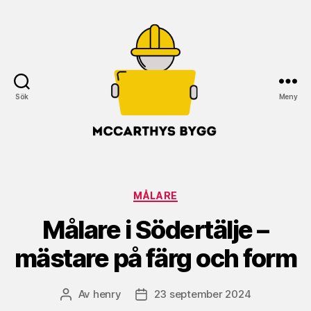
Sök
Meny
McCarthys
Bygg
Kategorier
MÅLARE
Målare i Södertälje –
mästare på färg och form
Av
henry
23 september 2024
Inläggsförfattare
Inläggsdatum