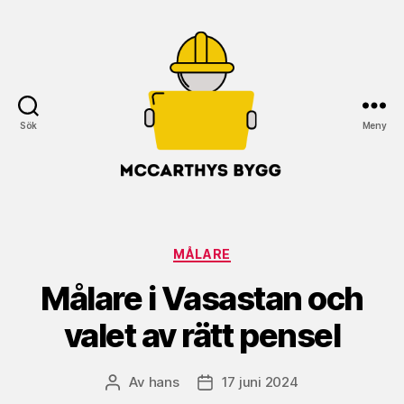
Sök
Meny
McCarthys
Bygg
Kategorier
MÅLARE
Målare i Vasastan och
valet av rätt pensel
Av
hans
17 juni 2024
Inläggsförfattare
Inläggsdatum