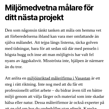
Miljömedvetna målare för
ditt nästa projekt
Den som någonsin tänkt tanken att måla om hemma vet
att förberedelserna ibland kan vara mer omfattande än
själva målandet. Att tejpa längs listerna, täcka golven
med tidningar, bara för att sedan stå där med penseln i
högsta hugg och inse att man möjligtvis har valt fel
nyans av äggskalsvit. Misströsta inte, hjälpen är närmare
än du tror.
Att anlita en
miljöinriktad målerifirma i Vasastan
är ett
steg i rätt riktning. Inte nog med att du får ett
professionellt utfört arbete – du bidrar även till en bättre
miljö genom att välja färger och material som inte skadar
hälsa eller natur. Dessa målerifirmor är också experter på
att ge råd om hur du underhåller ytan efteråt. Kanske