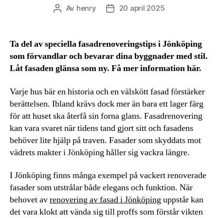
Av
henry
20 april 2025
Inläggsförfattare
Inläggsdatum
Ta del av speciella fasadrenoveringstips i Jönköping
som förvandlar och bevarar dina byggnader med stil.
Låt fasaden glänsa som ny. Få mer information här.
Varje hus bär en historia och en välskött fasad förstärker
berättelsen. Ibland krävs dock mer än bara ett lager färg
för att huset ska återfå sin forna glans. Fasadrenovering
kan vara svaret när tidens tand gjort sitt och fasadens
behöver lite hjälp på traven. Fasader som skyddats mot
vädrets makter i Jönköping håller sig vackra längre.
I Jönköping finns många exempel på vackert renoverade
fasader som utstrålar både elegans och funktion. När
behovet av
renovering av fasad i Jönköping
uppstår kan
det vara klokt att vända sig till proffs som förstår vikten