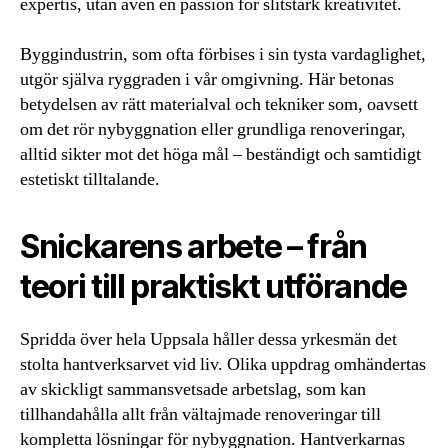
expertis, utan även en passion för slitstark kreativitet.
Byggindustrin, som ofta förbises i sin tysta vardaglighet,
utgör själva ryggraden i vår omgivning. Här betonas
betydelsen av rätt materialval och tekniker som, oavsett
om det rör nybyggnation eller grundliga renoveringar,
alltid sikter mot det höga mål – beständigt och samtidigt
estetiskt tilltalande.
Snickarens arbete – från
teori till praktiskt utförande
Spridda över hela Uppsala håller dessa yrkesmän det
stolta hantverksarvet vid liv. Olika uppdrag omhändertas
av skickligt sammansvetsade arbetslag, som kan
tillhandahålla allt från vältajmade renoveringar till
kompletta lösningar för nybyggnation. Hantverkarnas