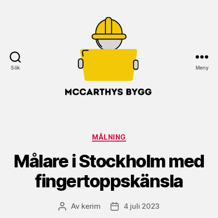
Sök
Meny
McCarthys
Bygg
Kategorier
MÅLNING
Målare i Stockholm med
fingertoppskänsla
Av
kerim
4 juli 2023
Inläggsförfattare
Inläggsdatum